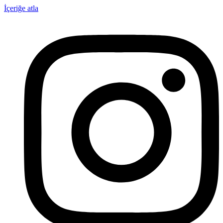
İçeriğe atla