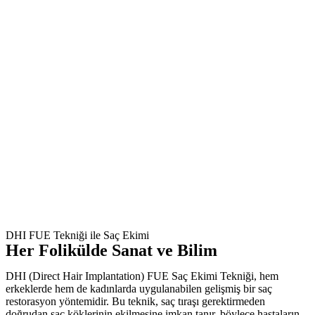
DHI FUE Tekniği ile Saç Ekimi
Her Folikülde Sanat ve Bilim
DHI (Direct Hair Implantation) FUE Saç Ekimi Tekniği, hem
erkeklerde hem de kadınlarda uygulanabilen gelişmiş bir saç
restorasyon yöntemidir. Bu teknik, saç tıraşı gerektirmeden
doğrudan saç köklerinin ekilmesine imkan tanır, böylece hastaların