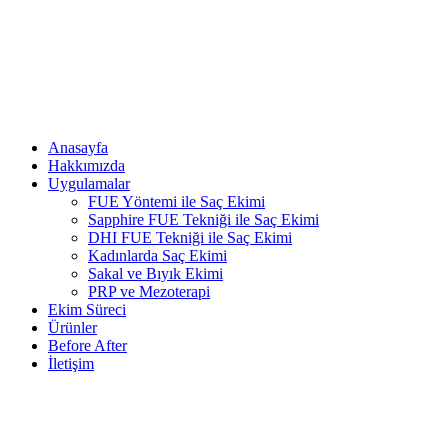
Anasayfa
Hakkımızda
Uygulamalar
FUE Yöntemi ile Saç Ekimi
Sapphire FUE Tekniği ile Saç Ekimi
DHI FUE Tekniği ile Saç Ekimi
Kadınlarda Saç Ekimi
Sakal ve Bıyık Ekimi
PRP ve Mezoterapi
Ekim Süreci
Ürünler
Before After
İletişim