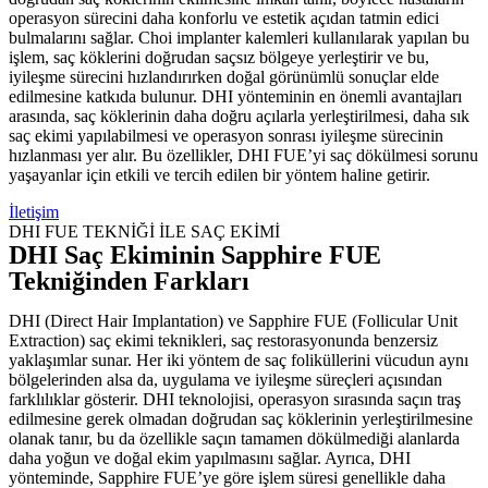
operasyon sürecini daha konforlu ve estetik açıdan tatmin edici
bulmalarını sağlar. Choi implanter kalemleri kullanılarak yapılan bu
işlem, saç köklerini doğrudan saçsız bölgeye yerleştirir ve bu,
iyileşme sürecini hızlandırırken doğal görünümlü sonuçlar elde
edilmesine katkıda bulunur. DHI yönteminin en önemli avantajları
arasında, saç köklerinin daha doğru açılarla yerleştirilmesi, daha sık
saç ekimi yapılabilmesi ve operasyon sonrası iyileşme sürecinin
hızlanması yer alır. Bu özellikler, DHI FUE’yi saç dökülmesi sorunu
yaşayanlar için etkili ve tercih edilen bir yöntem haline getirir.
İletişim
DHI FUE TEKNİĞİ İLE SAÇ EKİMİ
DHI Saç Ekiminin Sapphire FUE
Tekniğinden Farkları
DHI (Direct Hair Implantation) ve Sapphire FUE (Follicular Unit
Extraction) saç ekimi teknikleri, saç restorasyonunda benzersiz
yaklaşımlar sunar. Her iki yöntem de saç foliküllerini vücudun aynı
bölgelerinden alsa da, uygulama ve iyileşme süreçleri açısından
farklılıklar gösterir. DHI teknolojisi, operasyon sırasında saçın traş
edilmesine gerek olmadan doğrudan saç köklerinin yerleştirilmesine
olanak tanır, bu da özellikle saçın tamamen dökülmediği alanlarda
daha yoğun ve doğal ekim yapılmasını sağlar. Ayrıca, DHI
yönteminde, Sapphire FUE’ye göre işlem süresi genellikle daha