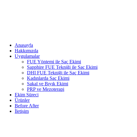
Anasayfa
Hakkımızda
Uygulamalar
FUE Yöntemi ile Saç Ekimi
Sapphire FUE Tekniği ile Saç Ekimi
DHI FUE Tekniği ile Saç Ekimi
Kadınlarda Saç Ekimi
Sakal ve Bıyık Ekimi
PRP ve Mezoterapi
Ekim Süreci
Ürünler
Before After
İletişim