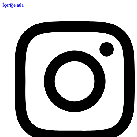
İçeriğe atla