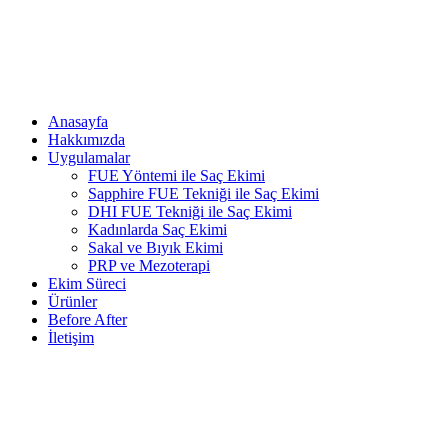
Anasayfa
Hakkımızda
Uygulamalar
FUE Yöntemi ile Saç Ekimi
Sapphire FUE Tekniği ile Saç Ekimi
DHI FUE Tekniği ile Saç Ekimi
Kadınlarda Saç Ekimi
Sakal ve Bıyık Ekimi
PRP ve Mezoterapi
Ekim Süreci
Ürünler
Before After
İletişim