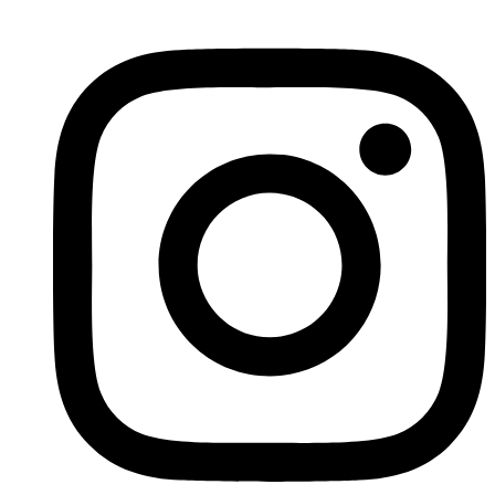
İçeriğe
atla