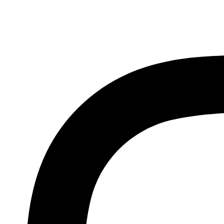
İçeriğe
atla