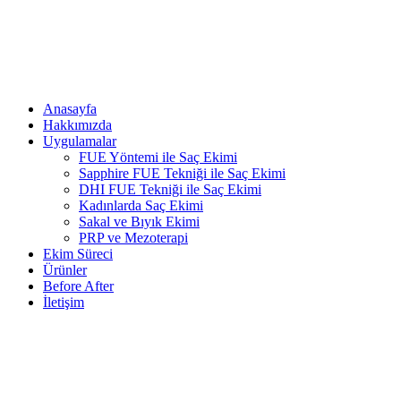
Anasayfa
Hakkımızda
Uygulamalar
FUE Yöntemi ile Saç Ekimi
Sapphire FUE Tekniği ile Saç Ekimi
DHI FUE Tekniği ile Saç Ekimi
Kadınlarda Saç Ekimi
Sakal ve Bıyık Ekimi
PRP ve Mezoterapi
Ekim Süreci
Ürünler
Before After
İletişim