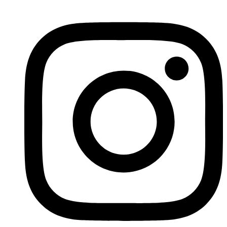
İçeriğe
atla