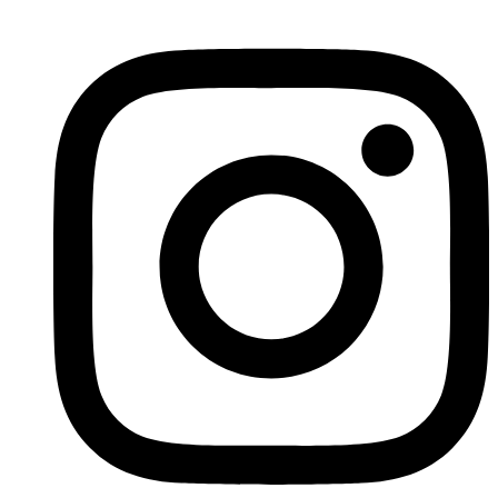
İçeriğe
atla