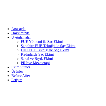
Anasayfa
Hakkımızda
Uygulamalar
FUE Yöntemi ile Saç Ekimi
Sapphire FUE Tekniği ile Saç Ekimi
DHI FUE Tekniği ile Saç Ekimi
Kadınlarda Saç Ekimi
Sakal ve Bıyık Ekimi
PRP ve Mezoterapi
Ekim Süreci
Ürünler
Before After
İletişim