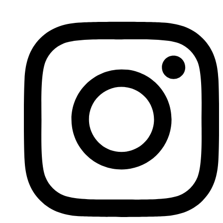
İçeriğe
atla