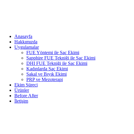
Anasayfa
Hakkımızda
Uygulamalar
FUE Yöntemi ile Saç Ekimi
Sapphire FUE Tekniği ile Saç Ekimi
DHI FUE Tekniği ile Saç Ekimi
Kadınlarda Saç Ekimi
Sakal ve Bıyık Ekimi
PRP ve Mezoterapi
Ekim Süreci
Ürünler
Before After
İletişim