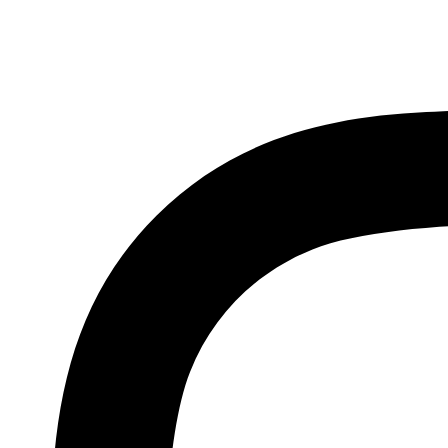
İçeriğe
atla